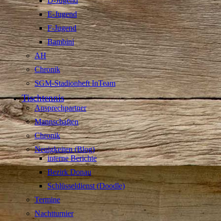
D-Jugend
E-Jugend
F-Jugend
Bambini
AH
Chronik
SGM-Stadionheft InTeam
Tischtennis
Ansprechpartner
Mannschaften
Chronik
Neuigkeiten (Blog)
interne Berichte
Bezirk Donau
Schlüsseldienst (Doodle)
Termine
Nachtturnier