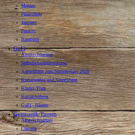
Maniac
Pinacolada
Jazziger
Funkys
Bambinis
GuFi
Ansprechpartner
Selbstbehauptungskurse
Anmeldung zum Sommerkurs 2026
Kursangebot und Anmeldung
Kinder-Yoga
Kursgebühren
GuFi - Räume
Gymnastik/Turnen
Ansprechpartner
Chronik