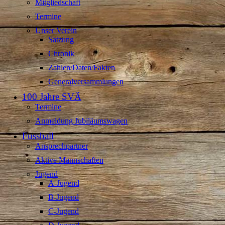
Mitgliedschaft
Termine
Unser Verein
Satzung
Chronik
Zahlen/Daten/Fakten
Generalversammlungen
100 Jahre SVÄ
Termine
Anmeldung Jubiläumswagen
Fussball
Ansprechpartner
Aktive Mannschaften
Jugend
A-Jugend
B-Jugend
C-Jugend