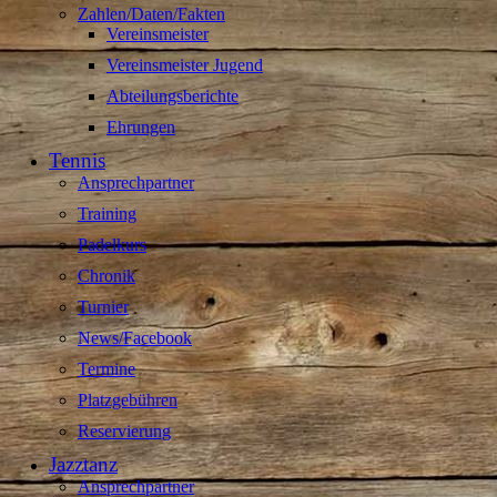
Zahlen/Daten/Fakten
Vereinsmeister
Vereinsmeister Jugend
Abteilungsberichte
Ehrungen
Tennis
Ansprechpartner
Training
Padelkurs
Chronik
Turnier
News/Facebook
Termine
Platzgebühren
Reservierung
Jazztanz
Ansprechpartner