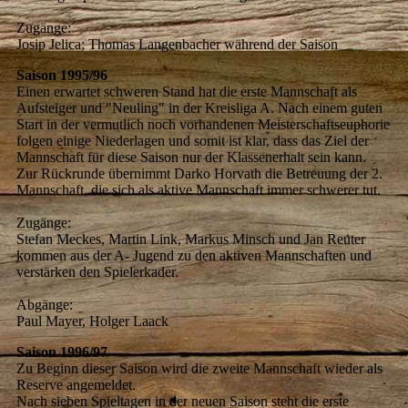
Zugänge:
Josip Jelica; Thomas Langenbacher während der Saison
Saison 1995/96
Einen erwartet schweren Stand hat die erste Mannschaft als
Aufsteiger und "Neuling" in der Kreisliga A. Nach einem guten
Start in der vermutlich noch vorhandenen Meisterschaftseuphorie
folgen einige Niederlagen und somit ist klar, dass das Ziel der
Mannschaft für diese Saison nur der Klassenerhalt sein kann.
Zur Rückrunde übernimmt Darko Horvath die Betreuung der 2.
Mannschaft, die sich als aktive Mannschaft immer schwerer tut.
Zugänge:
Stefan Meckes, Martin Link, Markus Minsch und Jan Reuter
kommen aus der A- Jugend zu den aktiven Mannschaften und
verstärken den Spielerkader.
Abgänge:
Paul Mayer, Holger Laack
Saison 1996/97
Zu Beginn dieser Saison wird die zweite Mannschaft wieder als
Reserve angemeldet.
Nach sieben Spieltagen in der neuen Saison steht die erste