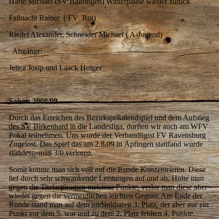
Härle Michael (SV Baltringen) Winterpause wieder zurück
Faßnacht Rainer ( FV Rot)
Riedel Alexander, Schneider Michael ( A-Jugend)
Abgänge:
Jelica Josip und Laack Holger
Saison 2008/09
Durch das Erreichen des Bezirkspokalendspiel und dem Aufstieg
des SV Birkenhard in die Landesliga, durften wir auch am WFV
Pokal teilnehmen. Uns wurde der Verbandligist FV Ravensburg
Zugelost. Das Spiel das am 2.8.09 in Äpfingen stattfand wurde
standesgemäß 3:0 verloren.
Somit konnte man sich voll auf die Runde Konzentrieren. Diese
lief durch sehr schwankende Leistungen auf und ab. Holte man
gegen die Titelaspiranten meistens Punkte, verlor man diese aber
wieder gegen die vermeidlichen leichten Gegner. Am Ende der
Runde stand man auf dem undankbaren 3. Platz, der aber nur ein
Punkt vor dem 5. war und zu dem 2. Platz fehlten 4. Punkte.