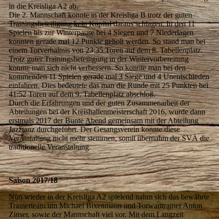
in die Kreisliga A2 ab.
Die 2. Mannschaft konnte in der Kreisliga B trotz der guten
Trainingsbeteiligung kein Kapital daraus schlagen. In den 11
Spielen bis zur Winterpause bei 4 Siegen und 7 Niederlagen
konnten gerade mal 12 Punkte geholt werden. So stand man bei
einem Torverhältnis von 23:35 Toren auf dem 8. Tabellenplatz.
Trotz guter Trainingsbeteiligung in der Wintervorbereitung
konnte man sich nicht verbessern. So konnte man bei den
kommenden 11 Spielen gerade mal 3 Siege und 4 Unentschieden
einfahren. Dies bedeutete das man die Runde mit 25 Punkten bei
41:52 Toren auf dem 9. Tabellenplatz abschloß.
Durch die Erfahrungen und der guten Zusammenarbeit der
Abteilungen bei der Kreishallenmeisterschaft 2016, wurde dann
erstmals 2017 der Bunte Abend gemeinsam mit der Abteilung
Jazztanz durchgeführt. Der Gesangsverein konnte diese
Veranstaltung nicht mehr stemmen, somit übernahm der SVÄ die
traditionelle Veranstaltung.
Saison 2017/18
Nun wieder in der Kreisliga A2 spielend
nahm sich das bewährte
Trainerteam um Michael Bixenmann und Torwarttrainer Anton
Zinser, sowie der Mannschaft viel vor. Mit dem Langzeit