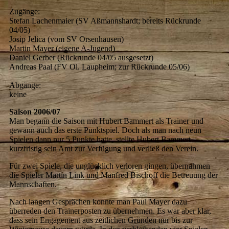
Zugänge:
Stefan Lachenmaier (SV Aßmannshardt; bereits Rückrunde
04/05)
Josip Jelica (vom SV Orsenhausen)
Martin Mayer (eigene A-Jugend)
Daniel Gerber (Rückrunde 04/05 ausgesetzt)
Andreas Paal (FV Ol. Laupheim; zur Rückrunde 05/06)
Abgänge:
keine
Saison 2006/07
Man begann die Saison mit Hubert Bammert als Trainer und
gewann auch das erste Punktspiel. Doch als man nach neun
Spielen dann nur 5 Punkte hatte, stellte Hubert Bammert
kurzfristig sein Amt zur Verfügung und verließ den Verein.
Für zwei Spiele, die unglücklich verloren gingen, übernahmen
die Spieler Martin Link und Manfred Bischoff die Betreuung der
Mannschaften.
Nach langen Gesprächen konnte man Paul Mayer dazu
überreden den Trainerposten zu übernehmen. Es war aber klar,
dass sein Engagement aus zeitlichen Gründen nur bis zur