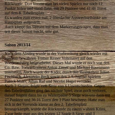
Rückrunde. Dort konnte man bei vielen Spielen nur noch 12
Punkte holen und stand dann, mit 29 Punkten und 41:48 Toren
auf dem 8. Tabellenplatz
Es wurden zum ersten mal, 2 überdachte Auswechselbänke am
Hauptplatz aufgestellt.
Auch klappt das Streuen mit dem Markierungswagen, dass man
seit dieser Saison macht, sehr gut.
Saison 2013/14
Nach dem Abstieg wurde in der Vorbereitung gleich wieder mit
unserem bewährten Trainer Reiner Voltenauer auf den
Wiederaufstieg hingearbeitet. Dieses Mal wurde er noch von den
Co. Bzw. Torwarttrainern Anton Zinser und Michael Bixenmann
unterstützt. Auch wurde der Kader, durch den Heimkehrer Julian
Fischbach, Alexander Beck sowie den 3 A-Jugend Spielern
Patrick Maier, Julian Ruf und Nicolai Hagel verstärkt.
Nach 2 Siegen, folgte eine Serie von 6 Unentschieden. Gegen
den Tabellenführer ging das nächste Spiel, zwar noch verloren,
darauf folgten dann bis zu Winterpause 5 Siege was uns dann mit
27 Punkten und 36:16 Toren den 3 Platz bescherte. Hatte man
sich in der Vorrunde klasse an den 2. Tabellenplatz
herangekämpft, wurde die Rückrunde zu einem wahren Krimi.
Zwar holte man aus den letzten 12 Spiele 8 Siege und 3