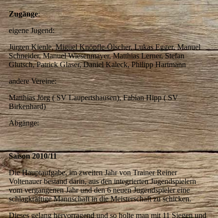
Zugänge
:
eigene Jugend:
Jürgen Kienle, Miguel Knöpfle-Ölscher, Lukas Egger, Manuel
Schneider, Manuel Wiesenmayer, Matthias Lerner, Stefan
Glutsch, Patrick Glaser, Daniel Kaleck, Philipp Hartmann
andere Vereine:
Matthias Jörg ( SV Laupertshausen), Fabian Hipp ( SV
Birkenhard)
Abgänge:
Saison 2010/11
Die Hauptaufgabe, im zweiten Jahr von Trainer Reiner
Voltenauer bestand darin, aus den integrierten Jugendspielern
vom vergangenen Jahr und den 6 neuen Jugendspieler eine
schlagkräftige Mannschaft in die Meisterschaft zu schicken.
Dieses gelang hervorragend und so holte man mit 11 Siegen und