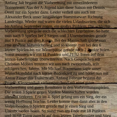
Anfang Juli begann die Vorbereitung mit unverändertem
Trainerteam. Aus der A-Jugend kam diese Saison mit Dennis
Orani nur ein Spieler dazu. Leider verließ uns auch mit
Alexander Beck unser langjähriger Stammtorwart Richtung
Landesliga. Wieder mal waren die vielen Urlaubszeiten, die sich
bis Anfang September zogen, ein großes Problem. Die schlechte
Vorbereitung spiegelte auch die schlechten Ergebnisse. So hatte
man nach 9 Spielen bei 2 Siegen und 3 Unentschieden gerade
mal 9 Punkte auf dem Konto. Bei der Mannschaft spürte man
eine gewisse Verunsicherung und so konnte man bei den 6
letzten Spielen bis zur Winterpause gerade noch 2 Punkte holen.
Somit mussten wir mit 11 Punkten und 21:32 Toren auf dem
letzten Tabellenplatz überwinterten. Nach Gesprächen mit
Christian Möbius trennten wir uns nach zweieinhalb, teils
erfolgreichen, Jahren. Mit Michael Bixenmann sagte unser
Wunschkandidat nach kurzer Bedenkzeit zu und bildet nun mit
Anton Zinser das Trainerteam. Anfang Februar begann das
Projekt Klassenerhalt vielversprechend mit einer guten
Vorbereitung und guten Resultaten in den Vorbereitungsspielen.
Die ersten 3 Spiele gegen Vordere Mannschaften wurden
allesamt verloren. Erst im 4. Spiel gelang uns ein Sieg, der ein
wenig Hoffnung brachte. Leider konnte man dann aber in den
Verbleibenden 9 Spielen gerade mal je einen Sieg und
Unentschieden holen. So stand man am Ende mit 18 Punkten
und 36:68 Toren zurecht auf dem letzten Tabellenplatz und Stieg