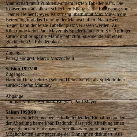
Mannschaft mit 3 Punkten auf dem letzten Tabellenplatz. Die
Konsequenz aus dieser schlechten Bilanz ist die Entlassung von
Trainer Heiner Dreyer. Kurzfristig übernimmt Max Minsch die
Betreuung und das Training der Mannschaften. Nach zwei
Siegen kann der letzte Tabellenplatz verlassen werden. Zur
Rückrunde kehrt Paul Mayer als Spielertrainer zum SV Äpfingen
zurück und bringt die Mannschaft zum Saisonende auf einen
glücklichen 9. Tabellenplatz.
Zugänge:
Peter Landgraf, Marco Mazzochelli
Saision 1997/98
Zugänge:
Hartmut Denz kehrt zu seinem Heimatverein als Spielertrainer
zurück; Stefan Manthey
Abgänge:
Thomas Möller, Bernhard Bogdan, Paul Mayer
Saison 1998/99
Immer deutlicher machen sich die fehlenden Einnahmequellen
der Abteilung bemerkbar. Dadurch, dass jede Abteilung einen
ausgeglichenen Etat ausweisen sollte, werden immer neue
Möglichkeiten zur Steigerung der Einnahmen diskutiert. Aus