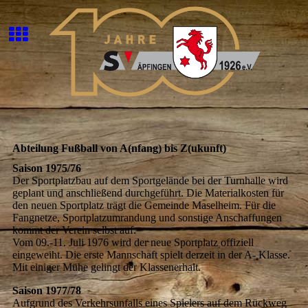
Abteilung Fußball von A(nfang) bis Z(ukunft)
Saison 1975/76
Der Sportplatzbau auf dem Sportgelände bei der Turnhalle wird
geplant und anschließend durchgeführt. Die Materialkosten für
den neuen Sportplatz trägt die Gemeinde Maselheim. Für die
Fangnetze, Sportplatzumrandung und sonstige Anschaffungen
kommt der Verein selbst auf.
Vom 09.-11. Juli 1976 wird der neue Sportplatz offiziell
eingeweiht. Die erste Mannschaft spielt derzeit in der A- Klasse.
Mit einiger Mühe gelingt der Klassenerhalt.
Saison 1977/78
Aufgrund des Verkehrsunfalls eines Spielers auf dem Rückweg