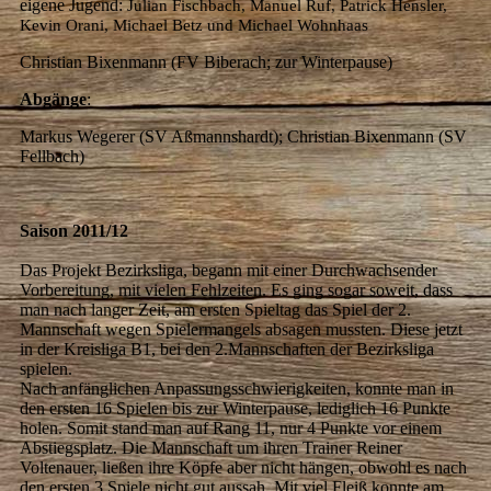
eigene Jugend:
Julian Fischbach, Manuel Ruf, Patrick Hensler,
Kevin Orani, Michael Betz und Michael Wohnhaas
Christian Bixenmann (FV Biberach; zur Winterpause)
Abgänge
:
Markus Wegerer (SV Aßmannshardt); Christian Bixenmann (SV
Fellbach)
Saison 2011/12
Das Projekt Bezirksliga, begann mit einer Durchwachsender
Vorbereitung, mit vielen Fehlzeiten. Es ging sogar soweit, dass
man nach langer Zeit, am ersten Spieltag das Spiel der 2.
Mannschaft wegen Spielermangels absagen mussten. Diese jetzt
in der Kreisliga B1, bei den 2.Mannschaften der Bezirksliga
spielen.
Nach anfänglichen Anpassungsschwierigkeiten, konnte man in
den ersten 16 Spielen bis zur Winterpause, lediglich 16 Punkte
holen. Somit stand man auf Rang 11, nur 4 Punkte vor einem
Abstiegsplatz. Die Mannschaft um ihren Trainer Reiner
Voltenauer, ließen ihre Köpfe aber nicht hängen, obwohl es nach
den ersten 3 Spiele nicht gut aussah. Mit viel Fleiß konnte am