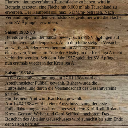
Flurbereinigungsverfahren Tauschfläche zu haben, wird in
Betracht gezogen, eine Fläche mit 6.000 m² als Tauschland zu
erwerben. Der Kaufpreis soll max. 5 DM/m² betragen. Nach
Verhandlungen mit dem Grundstückseigentümer wird die Fläche
vom SV Äpfingen erworben.
Saison 1982/ 83
Bereits zu Beginn der Saison bewegt sich der SV Äpfingen auf
den hinteren Tabellenplätzen. Auch durch die stetigen Versuche,
auswärtige Spieler zu werben und im Abstiegskampf
einzusetzen, konnte am Ende der Abstieg in die Kreisliga A nicht
verhindert werden. Seit dem Jahr 1957 spielt der SV Äpfingen
nun erstmals wieder in der Kreisliga A.
Saison 1983/84
In der Generalversammlung am 27.01.1984 wird ein
Abteilungsleiter Fußball gewählt. Bisher wurde die
Fußballabteilung durch die Vorstandschaft des Gesamtvereins
geleitet.
Für das neue Amt wird Karl Rodi gewählt.
Am 16.04.1984 wird in einer Ausschusssitzung der erste
Fußballabteilungs-ausschuss eingesetzt, dem Karl Rodi, Roland
Kress, Gerhard Welser und Gerd Seifried angehören. Das
Bestehen des Abteilungsausschusses wird zunächst bis zum Ende
der Saison befristet.