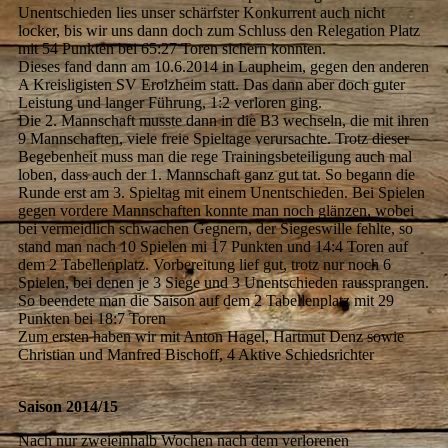
Unentschieden lies unser schärfster Konkurrent auch nicht
locker, bis wir uns dann doch zum Schluss den Relegation Platz
mit 54 Punkten bei 65:27 Toren sichern konnten.
Dieses fand dann am 10.6.2014 in Laupheim, gegen den anderen
A Kreisligisten SV Erolzheim statt. Das dann aber doch guter
Leistung und langer Führung, 1:2 verloren ging.
Die 2. Mannschaft musste dann in die B3 wechseln, die mit ihren
9 Mannschaften, viele freie Spieltage verursachte. Trotz dieser
Begebenheit muss man die rege Trainingsbeteiligung auch mal
loben, dass auch der 1. Mannschaft ganz gut tat. So begann die
Runde erst am 3. Spieltag mit einem Unentschieden. Bei Spielen
gegen vordere Mannschaften konnte man noch glänzen, wobei
bei vermeidlich schwachen Gegnern, der Siegeswille fehlte, so
stand man nach 10 Spielen mi 17 Punkten und 14:4 Toren auf
dem 2 Tabellenplatz. Vorbereitung lief gut, trotz nur noch 6
Spielen, bei denen je 3 Siege und 3 Unentschieden raussprangen.
So beendete man die Saison auf dem 2 Tabellenplatz mit 29
Punkten bei 18:7 Toren
Zum ersten haben wir mit Anton Hagel, Hartmut Denz sowie
Christian und Manfred Bischoff, 4 Aktive Schiedsrichter
Saison 2014/15
Nach nur zweieinhalb Wochen nach dem verlorenen