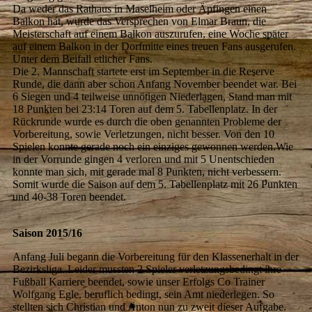
Da weder das Rathaus in Maselheim oder Äpfingen einen
Balkon hat, wurde das Versprechen von Elmar Braun, die
Meisterschaft auf einem Balkon auszurufen, eine Woche später
auf einem Balkon in der Dorfmitte eines treuen Fans ausgerufen.
Unter dem Beifall etlicher Fans.
Die 2. Mannschaft startete erst im September in die Reserve
Runde, die dann aber schon Anfang November beendet war. Bei
6 Siegen und 4 teilweise unnötigen Niederlagen, Stand man mit
18 Punkten bei 23:14 Toren auf dem 5. Tabellenplatz. In der
Rückrunde wurde es durch die oben genannten Probleme der
Vorbereitung, sowie Verletzungen, nicht besser. Von den 10
Spielen konnte gerade noch ein einziges gewonnen werden.Wie
in der Vorrunde gingen 4 verloren und mit 5 Unentschieden
konnte man sich, mit gerade mal 8 Punkten, nicht verbessern.
Somit wurde die Saison auf dem 5. Tabellenplatz mit 26 Punkten
und 40-38 Toren beendet.
Saison 2015/16
Anfang Juli begann die Vorbereitung für den Klassenerhalt in der
Bezirksliga. Leider mussten 2 Spieler verletzungsbedingt ihre
Fußball Karriere beendet, sowie unser Erfolgs Co Trainer
Wolfgang Egle, beruflich bedingt, sein Amt niederlegen. So
stellten sich Christian und Anton nun zu zweit dieser Aufgabe.