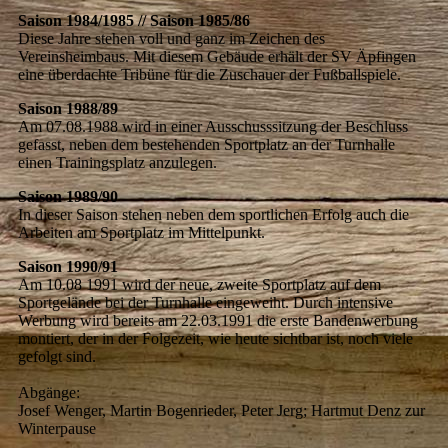
Saison 1984/1985 // Saison 1985/86
Diese Jahre stehen voll und ganz im Zeichen des
Vereinsheimbaus. Mit diesem Gebäude erhält der SV Äpfingen
eine überdachte Tribüne für die Zuschauer der Fußballspiele.
Saison 1988/89
Am 07.08.1988 wird in einer Ausschusssitzung der Beschluss
gefasst, neben dem bestehenden Sportplatz an der Turnhalle
einen Trainingsplatz anzulegen.
Saison 1989/90
In dieser Saison stehen neben dem sportlichen Erfolg auch die
Arbeiten am Sportplatz im Mittelpunkt.
Saison 1990/91
Am 10.08 1991 wird der neue, zweite Sportplatz auf dem
Sportgelände bei der Turnhalle eingeweiht. Durch intensive
Werbung wird bereits am 22.03.1991 die erste Bandenwerbung
montiert, der in der Folgezeit, wie heute sichtbar ist, noch viele
gefolgt sind.
Abgänge:
Josef Wenger, Martin Bogenrieder, Peter Jerg; Hartmut Denz zur
Winterpause