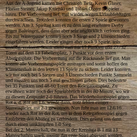
Aus der A-Jugend kamen mit Christoph Betz, Kevin Glaser,
Florian Steiner, Jakup Kniejski und Tobias Ogger 5 Spieler
hinzu. Die Vorbereitung lief, mal wieder, wegen Urlaubfehltagen
durchwachsen. Trotzdem konnten die ersten 2 Spiele gewonnen
werden. Am 3. Spieltag kam es zu dem lang ersehnten Derby
gegen Baltringen, dass dann aber sehr unglücklich verloren ging.
Bis zur Winterpause konnten noch 3 Siege und 2 Unentschieden
eingefahren werden. Leider gingen aber noch 9 Spiele, teils
unnötig, verloren. Somit stand man mit 17 Punkten und 27- 32
Toren auf dem 13 Tabellenplatz, 3 Punkte vor dem ersten
Abstiegsplatz. Die Vorbereitung auf die Rückrunde lief gut. Man
konnte alle Vorbereitungsspiele austragen und somit hoffen den
Klassenerhalt in den letzten 13 Spiele zu sichern. Leider konnten
wir nur noch bei 5 Siegen und 3 Unentschieden Punkte Sammeln
und mussten uns noch 5 mal geschlagen geben. Dies bedeutete
bei 35 Punkten und 48-60 Toren den Relegationsplatz. Zu
erwähnen wäre noch der Spielabbruch in der 80 Minute, wo wir
zu diesem Zeitpunkt 2-0 führten. Das Wiederholungsspiel gegen
Rot a. d. Rot am 1.6. wurde dann, trotz fehlen einiger
Stammspieler, mit 2-1 gewonnen. Nun fuhr man am 12.6.16
wieder nach Rot an der Rot, um in dem Relegationsspiel gegen
Erolzheim den Abstieg zu verhindern. Dies gelang uns dann
durch einen umkämpften 1-0 Sieg.
Bei der 2. Mannschaft, die nun in der Kreisliga B 1 mit 13
Mannschaften spielt, musste das erste Spiel abgesagt werden.