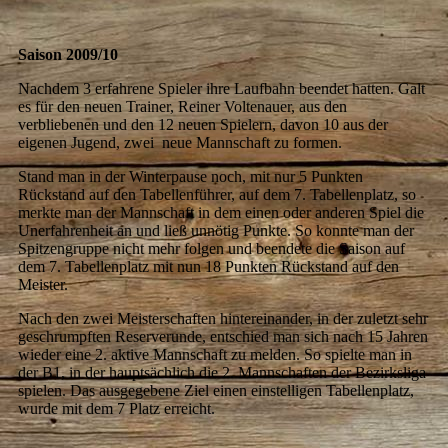
Saison 2009/10
Nachdem 3 erfahrene Spieler ihre Laufbahn beendet hatten. Galt
es für den neuen Trainer, Reiner Voltenauer, aus den
verbliebenen und den 12 neuen Spielern, davon 10 aus der
eigenen Jugend, zwei neue Mannschaft zu formen.
Stand man in der Winterpause noch, mit nur 5 Punkten
Rückstand auf den Tabellenführer, auf dem 7. Tabellenplatz, so
merkte man der Mannschaft in dem einen oder anderen Spiel die
Unerfahrenheit an und ließ unnötig Punkte. So konnte man der
Spitzengruppe nicht mehr folgen und beendete die Saison auf
dem 7. Tabellenplatz mit nun 18 Punkten Rückstand auf den
Meister.
Nach den zwei Meisterschaften hintereinander, in der zuletzt sehr
geschrumpften Reserverunde, entschied man sich nach 15 Jahren
wieder eine 2. aktive Mannschaft zu melden. So spielte man in
der B1, in der hauptsächlich die 2. Mannschaften der Bezirksliga
spielen. Das ausgegebene Ziel einen einstelligen Tabellenplatz,
wurde mit dem 7 Platz erreicht.