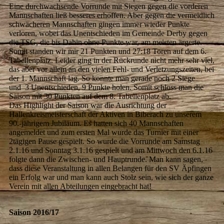
Eine durchwachsende Vorrunde mit Siegen gegen die vorderen
Mannschaften ließ besseres erhoffen. Aber gegen die vermeidlich
schwächeren Mannschaften gingen immer wieder Punkte
verloren, wobei das Unentschieden im Gemeinde Derby gegen
die TSG, die bis Dahin ohne Punkte war, am meisten ärgerte.
Somit standen wir mir 21 Punkten und 27:18 Toren auf dem 6.
Tabellenplatz. Leider ging in der Rückrunde nicht mehr sehr viel,
das aber vor allem an den vielen Fehl- und Verletzungszeiten, bei
der 1. Mannschaft lag. So konnte man gerade noch 2 Siege
und 3 Unentschieden, 9 Punkte holen. Somit schloss man die
Saison mit 30 Punkten auf dem 8. Tabellenplatz ab.
Das Highlight der Saison war die Ausrichtung der
Hallenkreismeisterschaft der Aktiven in Biberach zu unserem
90.-jährigem Jubiläum. Es hatten sich 40 Mannschaften
angemeldet und zum ersten Mal wurde das Turnier mit einer
2tägigen Pause gespielt. So wurde die Vorrunde am Samstag
2.1.16 und Sonntag 3.1.16 gespielt und am Mittwoch den 6.1.16
folgte dann die Zwischen- und Hauptrunde. Man kann sagen,
dass diese Veranstaltung in allen Belangen für den SV Äpfingen
ein Erfolg war und man kann auch Stolz sein, wie sich der ganze
Verein mit allen Abteilungen eingebracht hat!
Saison 2016/17