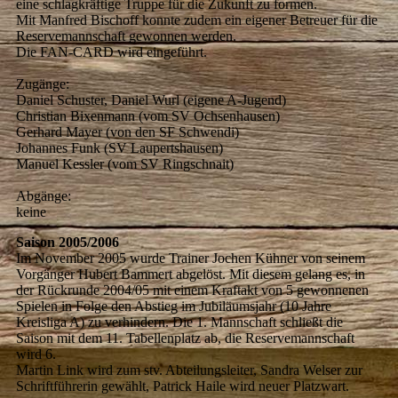
eine schlagkräftige Truppe für die Zukunft zu formen.
Mit Manfred Bischoff konnte zudem ein eigener Betreuer für die
Reservemannschaft gewonnen werden.
Die FAN-CARD wird eingeführt.
Zugänge:
Daniel Schuster, Daniel Wurl (eigene A-Jugend)
Christian Bixenmann (vom SV Ochsenhausen)
Gerhard Mayer (von den SF Schwendi)
Johannes Funk (SV Laupertshausen)
Manuel Kessler (vom SV Ringschnait)
Abgänge:
keine
Saison 2005/2006
Im November 2005 wurde Trainer Jochen Kühner von seinem
Vorgänger Hubert Bammert abgelöst. Mit diesem gelang es, in
der Rückrunde 2004/05 mit einem Kraftakt von 5 gewonnenen
Spielen in Folge den Abstieg im Jubiläumsjahr (10 Jahre
Kreisliga A) zu verhindern. Die 1. Mannschaft schließt die
Saison mit dem 11. Tabellenplatz ab, die Reservemannschaft
wird 6.
Martin Link wird zum stv. Abteilungsleiter, Sandra Welser zur
Schriftführerin gewählt, Patrick Haile wird neuer Platzwart.