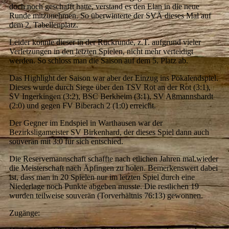
doch noch geschafft hatte, verstand es den Elan in die neue
Runde mitzunehmen. So überwinterte der SVÄ dieses Mal auf
dem 2. Tabellenplatz.
Leider konnte dieser in der Rückrunde, z.T. aufgrund vieler
Verletzungen in den letzten Spielen, nicht mehr verteidigt
werden. So schloss man die Saison auf dem 5. Platz ab.
Das Highlight der Saison war aber der Einzug ins Pokalendspiel.
Dieses wurde durch Siege über den TSV Rot an der Rot (3:1),
SV Ingerkingen (3:2), BSC Berkheim (3:1), SV Aßmannshardt
(2:0) und gegen FV Biberach 2 (1:0) erreicht.
Der Gegner im Endspiel in Warthausen war der
Bezirksligameister SV Birkenhard, der dieses Spiel dann auch
souverän mit 3:0 für sich entschied.
Die Reservemannschaft schaffte nach etlichen Jahren mal wieder
die Meisterschaft nach Äpfingen zu holen. Bemerkenswert dabei
ist, dass man in 20 Spielen nur im letzten Spiel durch eine
Niederlage noch Punkte abgeben musste. Die restlichen 19
wurden teilweise souverän (Torverhältnis 76:13) gewonnen.
Zugänge: