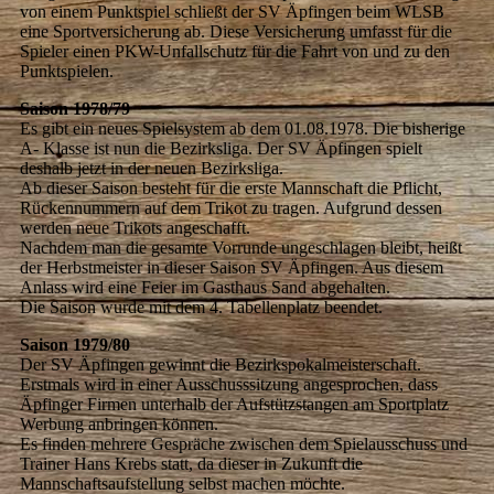
von einem Punktspiel schließt der SV Äpfingen beim WLSB
eine Sportversicherung ab. Diese Versicherung umfasst für die
Spieler einen PKW-Unfallschutz für die Fahrt von und zu den
Punktspielen.
Saison 1978/79
Es gibt ein neues Spielsystem ab dem 01.08.1978. Die bisherige
A- Klasse ist nun die Bezirksliga. Der SV Äpfingen spielt
deshalb jetzt in der neuen Bezirksliga.
Ab dieser Saison besteht für die erste Mannschaft die Pflicht,
Rückennummern auf dem Trikot zu tragen. Aufgrund dessen
werden neue Trikots angeschafft.
Nachdem man die gesamte Vorrunde ungeschlagen bleibt, heißt
der Herbstmeister in dieser Saison SV Äpfingen. Aus diesem
Anlass wird eine Feier im Gasthaus Sand abgehalten.
Die Saison wurde mit dem 4. Tabellenplatz beendet.
Saison 1979/80
Der SV Äpfingen gewinnt die Bezirkspokalmeisterschaft.
Erstmals wird in einer Ausschusssitzung angesprochen, dass
Äpfinger Firmen unterhalb der Aufstützstangen am Sportplatz
Werbung anbringen können.
Es finden mehrere Gespräche zwischen dem Spielausschuss und
Trainer Hans Krebs statt, da dieser in Zukunft die
Mannschaftsaufstellung selbst machen möchte.