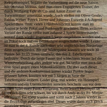
Relegationsspiel, begann die Vorbereitung auf die neue Saison.
Mit Christian Möbius, fand man einen Engagierten Trainer, der
durch Wolfgang Egle als Co- und Anton Zinser als
Torwarttrainer unterstützt wurde. Auch stießen mit Oliver Gestle,
Fabian Welser, Patrick Herter und Johannes Esswein 4 A-Jugend
Spieler dazu. Trotz vielen Urlaubsfehlzeiten konnte man im
August je beide Pokal und Punktspiele gewinnen. Beim weiteren
Verlauf der Runde verlor man zuhause 2 Spiele hintereinander,
worauf dann wieder insgesamt 5 Siege eingefahren wurden und
im Pokal noch mal ein Bezirksligist ausgeschaltet wurde. Leider
ist man in der 4. Runde nach einer sehr unglücklichen Niederlage
dann ausgeschieden. Bis zur Winterpause konnten wir noch 30
Punkte bei 31:15 Toren sammeln, das den 2. Tabellenplatz
bedeutete. Durch die lange Fasnet und schlechtem Wetter lief die
Wintervorbereitung alles andere wie gut. So verlor man auch das
erste Spiel gegen einen Mitkonkurrenten. Da aber auch dieser
und die anderen Konkurrenten immer wieder Punkte liegen
gelassen haben, konnten wir mit 5 Siegen in Serie die
Tabellenspitze erobern. Leider ging, mal wieder, ein Heimspiel
verloren und ein Unentschieden auswärts bescherte uns vor dem
letzten Spiel einen Punkt Vorsprung. Beim letzten Heimspiel tat
man sich dann sehr schwer, bis wir durch Andy in der 81. Minute
mit seinem Tor erlöst wurden und somit nach 2 Jahren wieder in
die Bezirksliga aufgestiegen sind. Dieses wurde dann auch gleich
ausgiebig gefeiert.