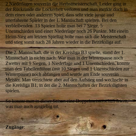
2 Niederlagen souverän die Herbstmeisterschaft. Leider ging in
der Rückrunde die Lockerheit verloren und man merkte doch in
dem einen oder anderem Spiel, dass sehr viele junge und
unerfahrene Spieler in der 1. Mannschaft spielten. Bei den
verbleibenden 13 Spielen holte man bei 7 Siege, 5
Unentschieden und einer Niederlage noch 26 Punkte. Mit einem
Heim-Sieg am letzten Spieltag holte man sich die Meisterschaft
und stieg somit nach 28 Jahren wieder in die Bezirksliga auf.
Die 2. Mannschaft, die in der Kreisliga B3 spielte, stand der 1.
Mannschaft in nichts nach. War man in der Winterpause noch
Zweiter mit 9 Siegen, 1 Niederlage und 1 Unentschieden, konnte
man den Tabellenführer (mit 10 Siegen und 1 Unentschieden zur
Winterpause) noch abfangen und wurde am Ende souverän
Meister. Man verzichtete aber auf den Aufstieg und wechselte in
die Kreisliga B1, in der die 2. Mannschaften der Bezirksligisten
spielen.
So konnte man in dieser Saison eine Doppelmeisterschaft feiern,
was man auch ausgiebig tat.
Zugänge
: