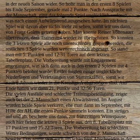
in der neuen Saison wider. So holte man in den ersten 8 Spielen
bis Ende September, gerade mal 2 Punkte. Nach Aussprache mit
der Mannschaft, ging das folgende Spiel unglücklich verloren,
was nach einem Aufwärtstrend ausgesehen hatte. Im nächsten
Spiel war davon aber nichts mehr zu sehen, somit wir uns dann,
von Franz Golms getrennt haben. Man konnte Reiner Voltenauer
überzeugen, dass Traineramt wieder zu übernehmen. So konnten
die 3 letzten Spiele alle noch unentschieden gespielt werden, die
restlichen 3 Spiele wurden wettertechnisch abgesagt. So stand
man mit 5. Punkten und 12:31 Toren auf dem letzten
Tabellenplatz. Die Vorbereitung wurde mit Engagement
angegangen, was sich dann auch in den ersten 2 Spielen mit 4
Punkten belohnt wurde. Leider folgten einige unglückliche
Niederlagen und Verletzungen von Stammkräften, somit wir
nach 2.Jahren wieder in die Kreisliga A abgestiegen sind. Am
Ende hatten wir dann 21. Punkte und 32:56 Toren.
Die vielen Ausfälle und schlechte Trainingsbeteiligung, zeigte
auch bei der 2. Mannschaft einen Abwärtstrend. Im August
wurden beide Spiele verloren, ehe man dann im September, mit
Hilfe der AH, die ersten Punkte sammeln konnten. Ein stetiges
auf und ab, bescherte uns dann, zur frühzeitigen Winterpause,
auch hier fielen die letzten 3 Spiele aus, den 8. Tabellenplatz mit
17 Punkten und 25:22 Toren. Die Vorbereitung bei schlechten
Wetter Bedingungen, wurde schwach von der 2. Mannschaft
besucht. Das zeigte sich auch am schlechten Abschneiden in der