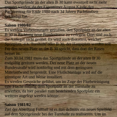
Das Sportgelände an der alten B 30 kann eventuell nicht mehr
genutzt werden, da der Eigentümer August Kästle den
Pachtvertrag für Ende 1980 nach 34 Jahren Pachtlaufzeit
gekündigt hat.
Saison 1980/81
Es werden Vorbereitungen getroffen, den Sportplatz an der alten
B 30 in Richtung neue Bundestrasse zu verlegen. Dort sind auch
die Anlieger nicht gestört. Es wird auch diskutiert, welcher
Sportplatz, d.h. Turnhalle oder B 30, der Hauptplatz werden soll.
Für den neuen Platz an der B 30 spricht, dass dort der Rasen
besser ist.
Zum 30.04.1981 muss das Sportgelände an der alten B 30
endgültig geräumt werden. Der neue Platz an der neuen
Bundesstraße wird notdürftig und mit dem geringsten
Mittelaufwand hergestellt. Eine Flutlichtanlage wird auf die
günstigste Art und Weise installiert.
Es werden Gespräche geführt, um im Zuge der Flurbereinigung
eine Fläche entlang dem Sportplatz an der Turnhalle zu
erwerben, da hier parallel zum bestehenden Sportplatz ein
weiterer angelegt werden könnte.
Saison 1981/82
Ziel der Abteilung Fußball ist es nun definitiv ein neues Spielfeld
auf dem Sportgelände bei der Turnhalle zu realisieren. Um im