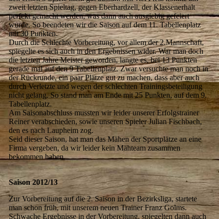
zweit letzten Spieltag, gegen Eberhardzell, der Klassenerhalt
perfekt gemacht werden, was dann auch ausgiebig gefeiert
wurde. So beendeten wir die Saison auf dem 11. Tabellenplatz
mit 30 Punkten.
Durch die Schlechte Vorbereitung, vor allem der 2.Mannschaft,
spiegelte es sich auch in den Ergebnissen wider. War man doch
die letzten Jahre Meister geworden, langte es, bei 13 Punkten
gerade mal auf den 9 Tabellenplatz. Zwar versuchte man noch in
der Rückrunde, ein paar Plätze gut zu machen, dass aber auch
durch Verletzte und wegen der schlechten Trainingsbeteiligung
nicht gelang. So stand man am Ende mit 25 Punkten, auf dem 9.
Tabellenplatz.
Am Saisonabschluss mussten wir leider unserer Erfolgstrainer
Reiner verabschieden, sowie unseren Spieler Julian Fischbach,
den es nach Laupheim zog.
Seid dieser Saison, hat man das Mähen der Sportplätze an eine
Firma vergeben, da wir leider kein Mähteam zusammen
bekommen haben.
Saison 2012/13
Zur Vorbereitung auf die 2. Saison in der Bezirksliga, startete
man schon früh, mit unserem neuen Trainer Franz Golms.
Schwache Ergebnisse in der Vorbereitung, spiegelten dann auch