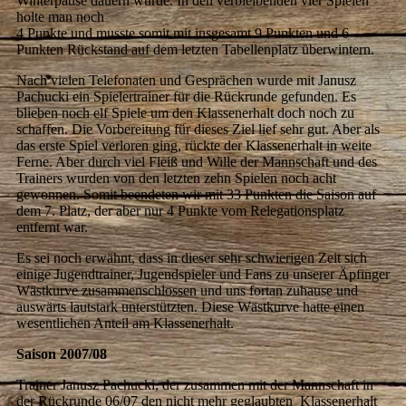
Winterpause dauern würde. In den verbleibenden vier Spielen
holte man noch
4 Punkte und musste somit mit insgesamt 9 Punkten und 6
Punkten Rückstand auf dem letzten Tabellenplatz überwintern.
Nach vielen Telefonaten und Gesprächen wurde mit Janusz
Pachucki ein Spielertrainer für die Rückrunde gefunden. Es
blieben noch elf Spiele um den Klassenerhalt doch noch zu
schaffen. Die Vorbereitung für dieses Ziel lief sehr gut. Aber als
das erste Spiel verloren ging, rückte der Klassenerhalt in weite
Ferne. Aber durch viel Fleiß und Wille der Mannschaft und des
Trainers wurden von den letzten zehn Spielen noch acht
gewonnen. Somit beendeten wir mit 33 Punkten die Saison auf
dem 7. Platz, der aber nur 4 Punkte vom Relegationsplatz
entfernt war.
Es sei noch erwähnt, dass in dieser sehr schwierigen Zeit sich
einige Jugendtrainer, Jugendspieler und Fans zu unserer Äpfinger
Wästkurve zusammenschlossen und uns fortan zuhause und
auswärts lautstark unterstützten. Diese Wästkurve hatte einen
wesentlichen Anteil am Klassenerhalt.
Saison 2007/08
Trainer Janusz Pachucki, der zusammen mit der Mannschaft in
der Rückrunde 06/07 den nicht mehr geglaubten Klassenerhalt