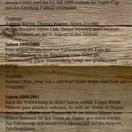
diesem Grund wird am 03. Juli 1999 erstmals der Night- Cup
von der Abteilung Fußball veranstaltet.
Zugänge:
Andreas Ruopp, Thomas Wagner, Jürgen Zweifel
Jürgen Bochtler, Stefan Link, Daniel Wyrwich und Christoph
Hepp kommen aus der A- Jugend zu den Aktiven.
Saison 1999/2000
Eine weitere Möglichkeit zur Aufbesserung des Etats der
Fußballabteilung ist die Bewirtung eines Zeltes am
Fasnetsonntag. Diese Veranstaltung bringt den gewünschten
Erfolg.
Abgänge:
Hartmut Denz; Josip Jelica und Josef Bailer (beide zum Ende der
Vorrunde)
Saison 2000/2001
Nach der Vorbereitung zu dieser Saison verläßt Trainer Bernd
Pfisterer ganz plötzlich verlassen. So steht der Verein zu Beginn
der Saison beinahe ohne Trainer da. In der letzten Minute kann
Hubert Bammert für den Verein als Trainer gewonnen werden.
Zur Zeit bewegt sich unsere erste Mannschaft auf den hinteren
Tabellenplätzen.