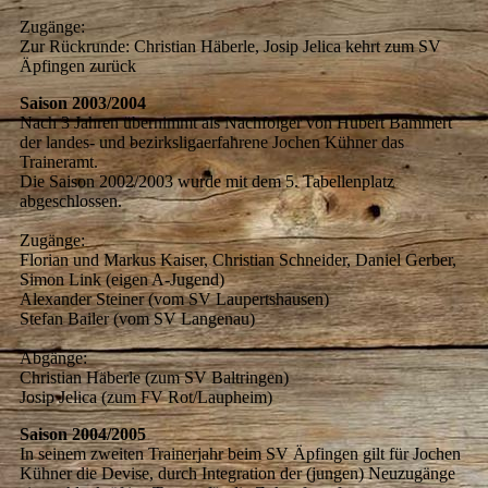
Zugänge:
Zur Rückrunde: Christian Häberle, Josip Jelica kehrt zum SV
Äpfingen zurück
Saison 2003/2004
Nach 3 Jahren übernimmt als Nachfolger von Hubert Bammert
der landes- und bezirksligaerfahrene Jochen Kühner das
Traineramt.
Die Saison 2002/2003 wurde mit dem 5. Tabellenplatz
abgeschlossen.
Zugänge:
Florian und Markus Kaiser, Christian Schneider, Daniel Gerber,
Simon Link (eigen A-Jugend)
Alexander Steiner (vom SV Laupertshausen)
Stefan Bailer (vom SV Langenau)
Abgänge:
Christian Häberle (zum SV Baltringen)
Josip Jelica (zum FV Rot/Laupheim)
Saison 2004/2005
In seinem zweiten Trainerjahr beim SV Äpfingen gilt für Jochen
Kühner die Devise, durch Integration der (jungen) Neuzugänge