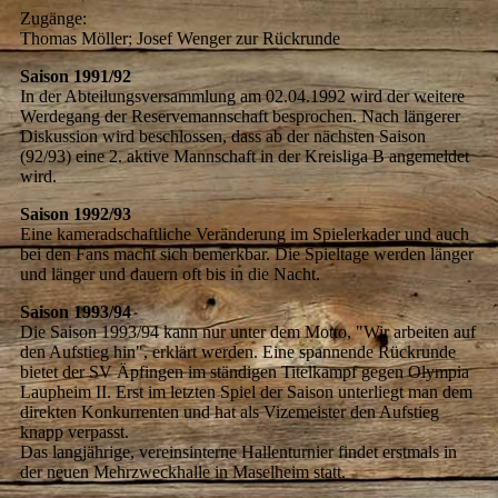
Zugänge:
Thomas Möller; Josef Wenger zur Rückrunde
Saison 1991/92
In der Abteilungsversammlung am 02.04.1992 wird der weitere
Werdegang der Reservemannschaft besprochen. Nach längerer
Diskussion wird beschlossen, dass ab der nächsten Saison
(92/93) eine 2. aktive Mannschaft in der Kreisliga B angemeldet
wird.
Saison 1992/93
Eine kameradschaftliche Veränderung im Spielerkader und auch
bei den Fans macht sich bemerkbar. Die Spieltage werden länger
und länger und dauern oft bis in die Nacht.
Saison 1993/94
Die Saison 1993/94 kann nur unter dem Motto, "Wir arbeiten auf
den Aufstieg hin", erklärt werden. Eine spannende Rückrunde
bietet der SV Äpfingen im ständigen Titelkampf gegen Olympia
Laupheim II. Erst im letzten Spiel der Saison unterliegt man dem
direkten Konkurrenten und hat als Vizemeister den Aufstieg
knapp verpasst.
Das langjährige, vereinsinterne Hallenturnier findet erstmals in
der neuen Mehrzweckhalle in Maselheim statt.