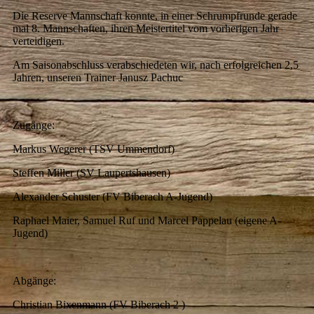
Die Reserve Mannschaft konnte, in einer Schrumpfrunde gerade
mal 8. Mannschaften, ihren Meistertitel vom vorherigen Jahr
verteidigen.
Am Saisonabschluss verabschiedeten wir, nach erfolgreichen 2,5
Jahren, unseren Trainer Janusz Pachuc
Zugänge:
Markus Wegerer (TSV Ummendorf)
Steffen Miller (SV Laupertshausen)
Alexander Schuster (FV Biberach A-Jugend)
Raphael Maier, Samuel Ruf und Marcel Pappelau (eigene A-
Jugend)
Abgänge:
Christian Bixenmann (FV Biberach 2 )