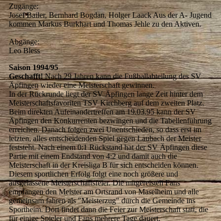
Zugänge:
Josef Bailer, Bernhard Bogdan, Holger Laack Aus der A- Jugend
kommen Markus Burkhart und Thomas Jehle zu den Aktiven.
Abgänge:
Leo Bless
Saison 1994/95
Geschafft!
Nach 29 Jahren kann die Fußballabteilung des SV
Äpfingen wieder eine Meisterschaft gewinnen.
In der Rückrunde liegt der SV Äpfingen lange Zeit hinter dem
Meisterschaftsfavoriten TSV Kirchberg auf dem zweiten Platz.
Beim direkten Aufeinandertreffen am 19.03.95 kann der SV
Äpfingen den Konkurrenten bezwingen und die Tabellenführung
erreichen. Danach folgen zwei Unentschieden, so dass erst im
letzten, alles entscheidenden Spiel gegen Laubach der Meister
feststeht. Nach einem 0:1 Rückstand hat der SV Äpfingen diese
Partie mit einem Endstand von 4:2 und damit auch die
Meisterschaft in der Kreisliga B für sich entscheiden können.
Diesem sportlichen Erfolg folgt eine noch größere und
ausgelassene Meisterschaftsfeier. Die mitgereisten Fans
empfangen den Meister am Ortsrand von Maselheim und alle
gemeinsam fahren als "Meisterzug" durch die Gemeinde ins
Sportheim. Dort findet dann die Feier zur Meisterschaft statt, die
für einige Spieler und Fans mehrere Tage dauert.