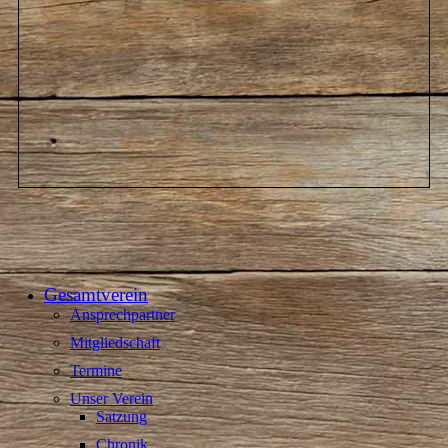
Gesamtverein
Ansprechpartner
Mitgliedschaft
Termine
Unser Verein
Satzung
Chronik