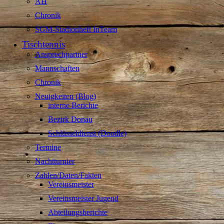
AH
Chronik
SGM-Stadionheft InTeam
Tischtennis
Ansprechpartner
Mannschaften
Chronik
Neuigkeiten (Blog)
interne Berichte
Bezirk Donau
Schlüsseldienst (Doodle)
Termine
Nachtturnier
Zahlen/Daten/Fakten
Vereinsmeister
Vereinsmeister Jugend
Abteilungsberichte