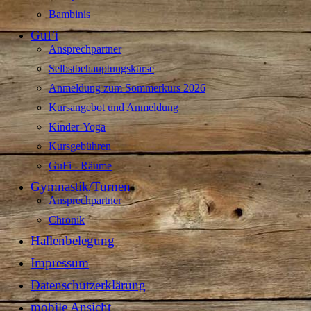
Bambinis
GuFi
Ansprechpartner
Selbstbehauptungskurse
Anmeldung zum Sommerkurs 2026
Kursangebot und Anmeldung
Kinder-Yoga
Kursgebühren
GuFi - Räume
Gymnastik/Turnen
Ansprechpartner
Chronik
Hallenbelegung
Impressum
Datenschutzerklärung
mobile Ansicht