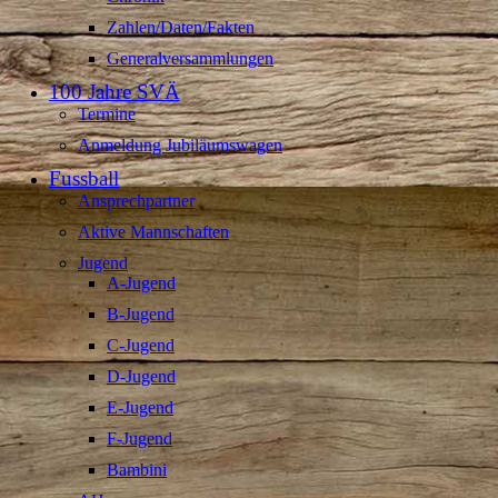
Zahlen/Daten/Fakten
Generalversammlungen
100 Jahre SVÄ
Termine
Anmeldung Jubiläumswagen
Fussball
Ansprechpartner
Aktive Mannschaften
Jugend
A-Jugend
B-Jugend
C-Jugend
D-Jugend
E-Jugend
F-Jugend
Bambini