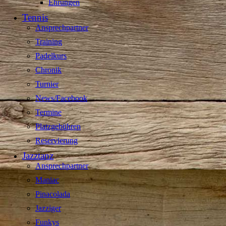
Ehrungen
Tennis
Ansprechpartner
Training
Padelkurs
Chronik
Turnier
News/Facebook
Termine
Platzgebühren
Reservierung
Jazztanz
Ansprechpartner
Maniac
Pinacolada
Jazziger
Funkys