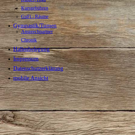
Kursgebühren
GuFi - Räume
Gymnastik/Turnen
Ansprechpartner
Chronik
Hallenbelegung
Impressum
Datenschutzerklärung
mobile Ansicht