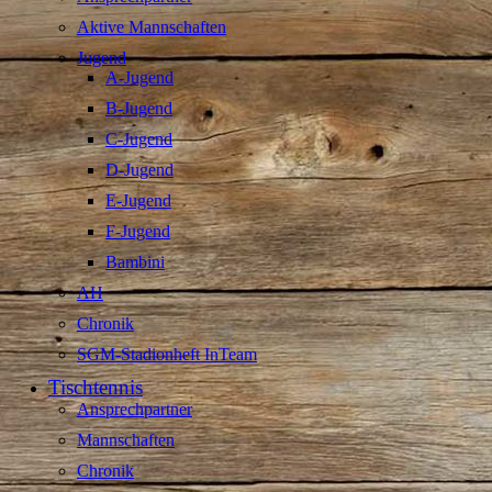
Aktive Mannschaften
Jugend
A-Jugend
B-Jugend
C-Jugend
D-Jugend
E-Jugend
F-Jugend
Bambini
AH
Chronik
SGM-Stadionheft InTeam
Tischtennis
Ansprechpartner
Mannschaften
Chronik