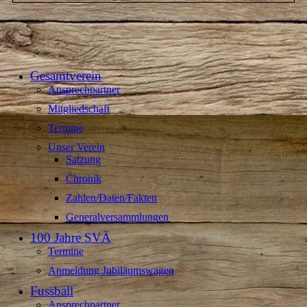
Gesamtverein
Ansprechpartner
Mitgliedschaft
Termine
Unser Verein
Satzung
Chronik
Zahlen/Daten/Fakten
Generalversammlungen
100 Jahre SVÄ
Termine
Anmeldung Jubiläumswagen
Fussball
Ansprechpartner