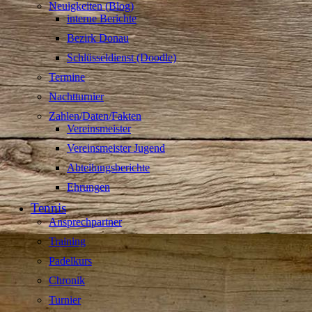
Neuigkeiten (Blog)
interne Berichte
Bezirk Donau
Schlüsseldienst (Doodle)
Termine
Nachtturnier
Zahlen/Daten/Fakten
Vereinsmeister
Vereinsmeister Jugend
Abteilungsberichte
Ehrungen
Tennis
Ansprechpartner
Training
Padelkurs
Chronik
Turnier