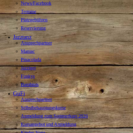
News/Facebook
Termine
Platzgebühren
Reservierung
Jazztanz
Ansprechpartner
Maniac
Pinacolada
Jazziger
Funkys
Bambinis
GuFi
Ansprechpartner
Selbstbehauptungskurse
Anmeldung zum Sommerkurs 2026
Kursangebot und Anmeldung
Kinder-Yoga