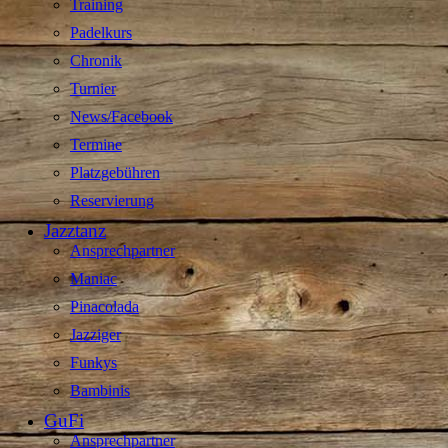
Training
Padelkurs
Chronik
Turnier
News/Facebook
Termine
Platzgebühren
Reservierung
Jazztanz
Ansprechpartner
Maniac
Pinacolada
Jazziger
Funkys
Bambinis
GuFi
Ansprechpartner