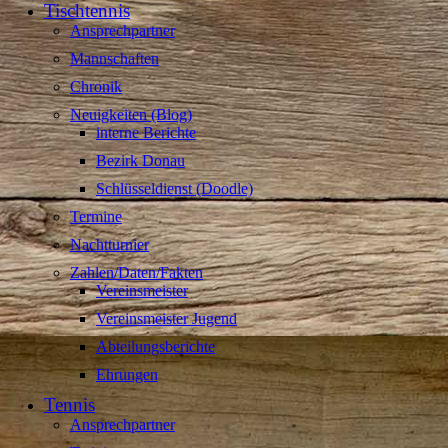
Tischtennis
Ansprechpartner
Mannschaften
Chronik
Neuigkeiten (Blog)
interne Berichte
Bezirk Donau
Schlüsseldienst (Doodle)
Termine
Nachtturnier
Zahlen/Daten/Fakten
Vereinsmeister
Vereinsmeister Jugend
Abteilungsberichte
Ehrungen
Tennis
Ansprechpartner