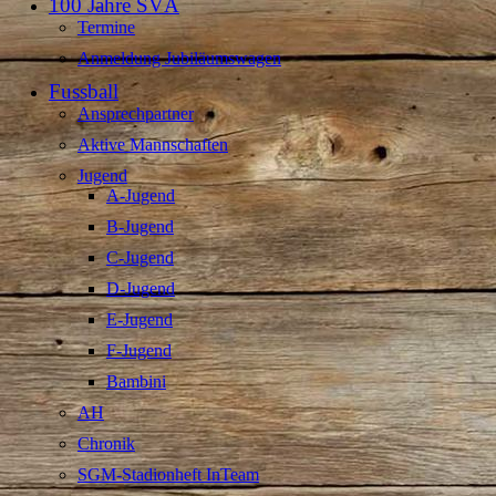
100 Jahre SVÄ
Termine
Anmeldung Jubiläumswagen
Fussball
Ansprechpartner
Aktive Mannschaften
Jugend
A-Jugend
B-Jugend
C-Jugend
D-Jugend
E-Jugend
F-Jugend
Bambini
AH
Chronik
SGM-Stadionheft InTeam