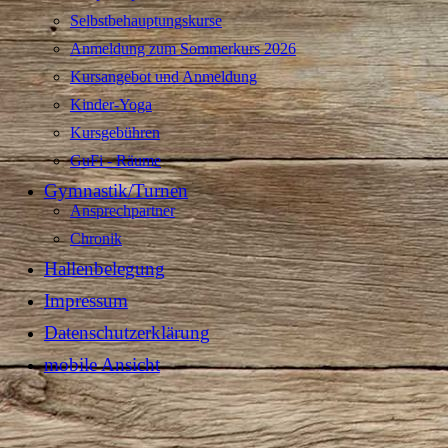
Selbstbehauptungskurse
Anmeldung zum Sommerkurs 2026
Kursangebot und Anmeldung
Kinder-Yoga
Kursgebühren
GuFi - Räume
Gymnastik/Turnen
Ansprechpartner
Chronik
Hallenbelegung
Impressum
Datenschutzerklärung
mobile Ansicht