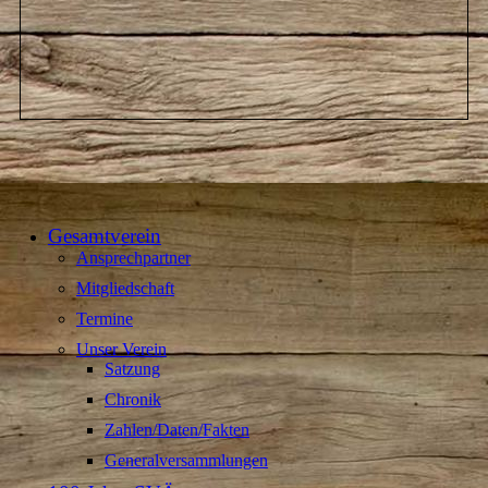
Gesamtverein
Ansprechpartner
Mitgliedschaft
Termine
Unser Verein
Satzung
Chronik
Zahlen/Daten/Fakten
Generalversammlungen