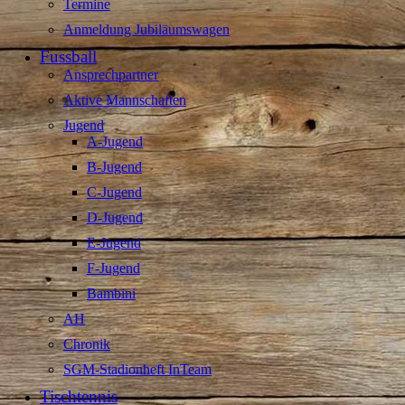
Termine
Anmeldung Jubiläumswagen
Fussball
Ansprechpartner
Aktive Mannschaften
Jugend
A-Jugend
B-Jugend
C-Jugend
D-Jugend
E-Jugend
F-Jugend
Bambini
AH
Chronik
SGM-Stadionheft InTeam
Tischtennis