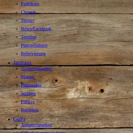
Padelkurs
Chronik
Turnier
News/Facebook
Termine
Platzgebühren
Reservierung
Jazztanz
Ansprechpartner
Maniac
Pinacolada
Jazziger
Funkys
Bambinis
GuFi
Ansprechpartner