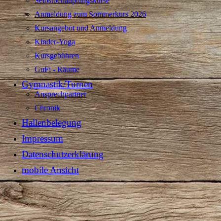
Selbstbehauptungskurse
Anmeldung zum Sommerkurs 2026
Kursangebot und Anmeldung
Kinder-Yoga
Kursgebühren
GuFi - Räume
Gymnastik/Turnen
Ansprechpartner
Chronik
Hallenbelegung
Impressum
Datenschutzerklärung
mobile Ansicht