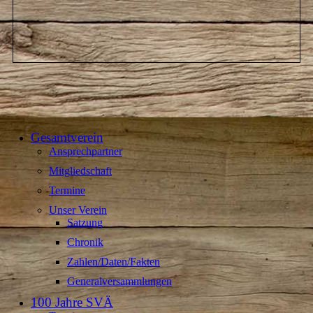
Gesamtverein
Ansprechpartner
Mitgliedschaft
Termine
Unser Verein
Satzung
Chronik
Zahlen/Daten/Fakten
Generalversammlungen
100 Jahre SVÄ