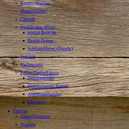
Ansprechpartner
Mannschaften
Chronik
Neuigkeiten (Blog)
interne Berichte
Bezirk Donau
Schlüsseldienst (Doodle)
Termine
Nachtturnier
Zahlen/Daten/Fakten
Vereinsmeister
Vereinsmeister Jugend
Abteilungsberichte
Ehrungen
Tennis
Ansprechpartner
Training