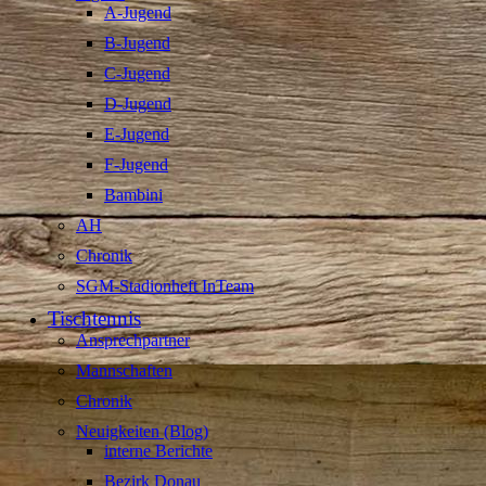
A-Jugend
B-Jugend
C-Jugend
D-Jugend
E-Jugend
F-Jugend
Bambini
AH
Chronik
SGM-Stadionheft InTeam
Tischtennis
Ansprechpartner
Mannschaften
Chronik
Neuigkeiten (Blog)
interne Berichte
Bezirk Donau