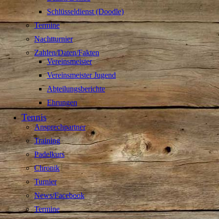
Schlüsseldienst (Doodle)
Termine
Nachtturnier
Zahlen/Daten/Fakten
Vereinsmeister
Vereinsmeister Jugend
Abteilungsberichte
Ehrungen
Tennis
Ansprechpartner
Training
Padelkurs
Chronik
Turnier
News/Facebook
Termine