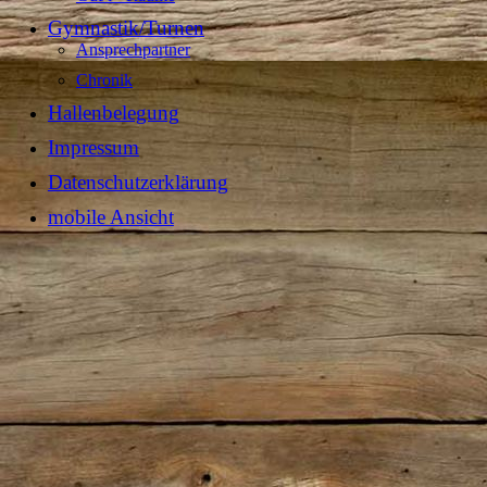
Gymnastik/Turnen
Ansprechpartner
Chronik
Hallenbelegung
Impressum
Datenschutzerklärung
mobile Ansicht