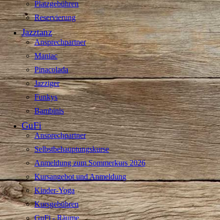
Platzgebühren
Reservierung
Jazztanz
Ansprechpartner
Maniac
Pinacolada
Jazziger
Funkys
Bambinis
GuFi
Ansprechpartner
Selbstbehauptungskurse
Anmeldung zum Sommerkurs 2026
Kursangebot und Anmeldung
Kinder-Yoga
Kursgebühren
GuFi - Räume