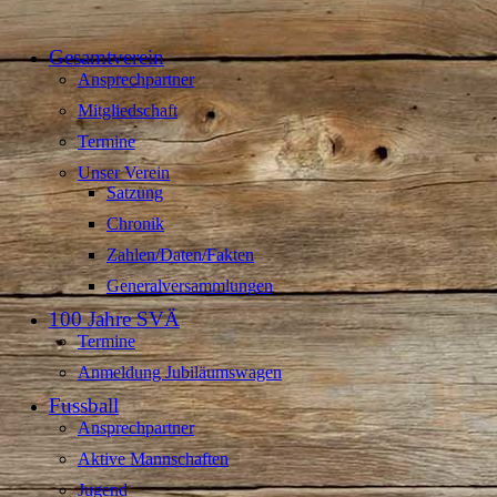
Gesamtverein
Ansprechpartner
Mitgliedschaft
Termine
Unser Verein
Satzung
Chronik
Zahlen/Daten/Fakten
Generalversammlungen
100 Jahre SVÄ
Termine
Anmeldung Jubiläumswagen
Fussball
Ansprechpartner
Aktive Mannschaften
Jugend